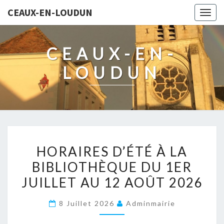
CEAUX-EN-LOUDUN
Togg
navig
CEAUX-EN-
LOUDUN
HORAIRES
HORAIRES D’ÉTÉ À LA
D’ÉTÉ
BIBLIOTHÈQUE DU 1ER
À
JUILLET AU 12 AOÛT 2026
LA
BIBLIOTHÈQUE
8 Juillet 2026
Adminmairie
DU
1ER