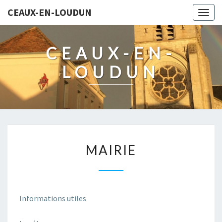
CEAUX-EN-LOUDUN
Togg
navig
CEAUX-EN-
LOUDUN
MAIRIE
MAIRIE
Informations utiles