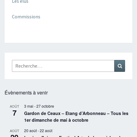
Les élus
Commissions
Rechercher :
Recher
Évènements à venir
3 mai
-
27 octobre
AOÛT
7
Gardon de Ceaux – Etang d’Arbonneau – Tous les
1er dimanche de mai à octobre
20 août
-
22 août
AOÛT