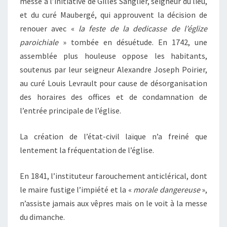
messe à l’initiative de Gilles Sanglier, seigneur du lieu,
et du curé Maubergé, qui approuvent la décision de
renouer avec «
la feste de la dedicasse de l’églize
paroichiale
» tombée en désuétude. En 1742, une
assemblée plus houleuse oppose les habitants,
soutenus par leur seigneur Alexandre Joseph Poirier,
au curé Louis Levrault pour cause de désorganisation
des horaires des offices et de condamnation de
l’entrée principale de l’église.
La création de l’état-civil laïque n’a freiné que
lentement la fréquentation de l’église.
En 1841, l’instituteur farouchement anticlérical, dont
le maire fustige l’impiété et la «
morale dangereuse
»,
n’assiste jamais aux vêpres mais on le voit à la messe
du dimanche.