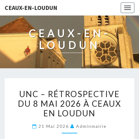
CEAUX-EN-LOUDUN
Togg
navig
CEAUX-EN-
LOUDUN
UNC
UNC – RÉTROSPECTIVE
–
DU 8 MAI 2026 À CEAUX
RÉTROSPECTIVE
EN LOUDUN
DU
8
21 Mai 2026
Adminmairie
MAI
2026