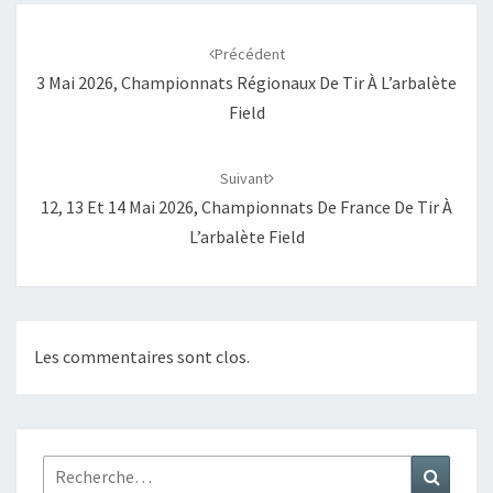
Navigation
d'article
Précédent
3 Mai 2026, Championnats Régionaux De Tir À L’arbalète
Field
Suivant
12, 13 Et 14 Mai 2026, Championnats De France De Tir À
L’arbalète Field
Les commentaires sont clos.
Rechercher :
Recher